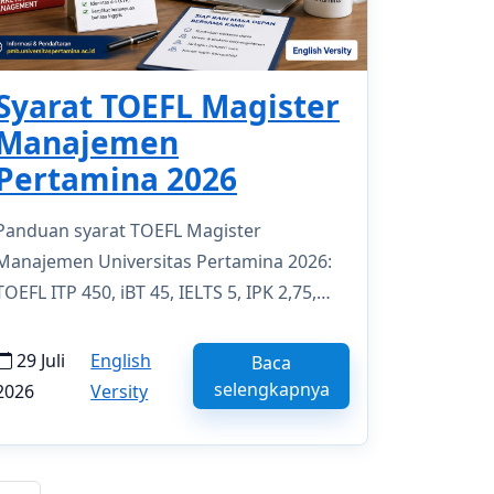
Syarat TOEFL Magister
Manajemen
Pertamina 2026
Panduan syarat TOEFL Magister
Manajemen Universitas Pertamina 2026:
TOEFL ITP 450, iBT 45, IELTS 5, IPK 2,75,
TPA 450, dokumen, dan deadline 27
Agustus 2026.
29 Juli
English
Baca
selengkapnya
2026
Versity