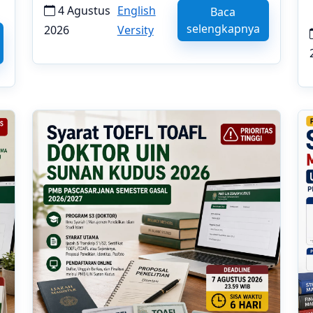
konfirmasi skor minimal.
4 Agustus
English
Baca
selengkapnya
2026
Versity