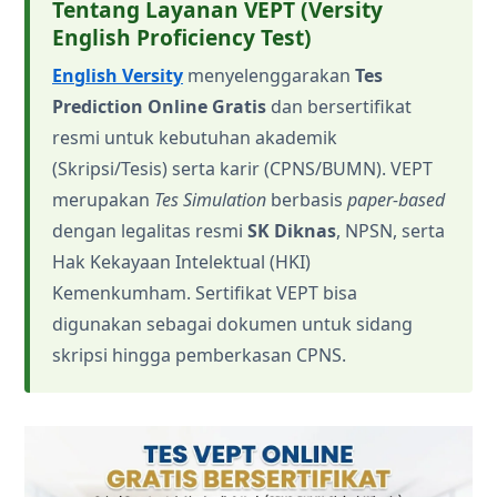
Tentang Layanan VEPT (Versity
English Proficiency Test)
English Versity
menyelenggarakan
Tes
Prediction Online Gratis
dan bersertifikat
resmi untuk kebutuhan akademik
(Skripsi/Tesis) serta karir (CPNS/BUMN). VEPT
merupakan
Tes Simulation
berbasis
paper-based
dengan legalitas resmi
SK Diknas
, NPSN, serta
Hak Kekayaan Intelektual (HKI)
Kemenkumham. Sertifikat VEPT bisa
digunakan sebagai dokumen untuk sidang
skripsi hingga pemberkasan CPNS.