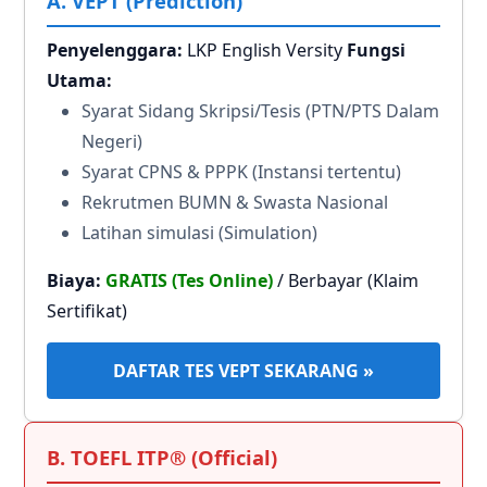
A. VEPT (Prediction)
Penyelenggara:
LKP English Versity
Fungsi
Utama:
Syarat Sidang Skripsi/Tesis (PTN/PTS Dalam
Negeri)
Syarat CPNS & PPPK (Instansi tertentu)
Rekrutmen BUMN & Swasta Nasional
Latihan simulasi (Simulation)
Biaya:
GRATIS (Tes Online)
/ Berbayar (Klaim
Sertifikat)
DAFTAR TES VEPT SEKARANG »
B. TOEFL ITP® (Official)