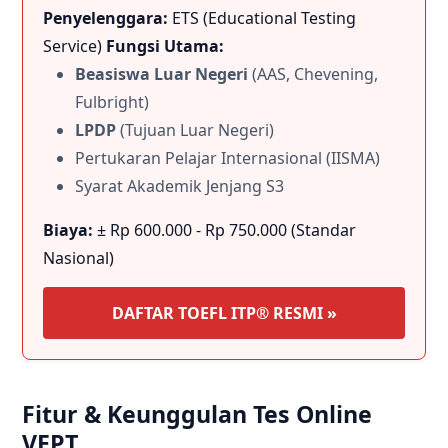
Penyelenggara:
ETS (Educational Testing
Service)
Fungsi Utama:
Beasiswa Luar Negeri
(AAS, Chevening,
Fulbright)
LPDP
(Tujuan Luar Negeri)
Pertukaran Pelajar Internasional (IISMA)
Syarat Akademik Jenjang S3
Biaya:
± Rp 600.000 - Rp 750.000 (Standar
Nasional)
DAFTAR TOEFL ITP® RESMI »
Fitur & Keunggulan Tes Online
VEPT