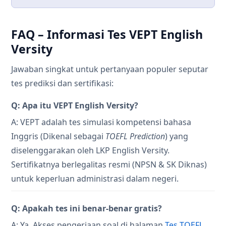
FAQ – Informasi Tes VEPT English
Versity
Jawaban singkat untuk pertanyaan populer seputar
tes prediksi dan sertifikasi:
Q: Apa itu VEPT English Versity?
A: VEPT adalah tes simulasi kompetensi bahasa
Inggris (Dikenal sebagai
TOEFL Prediction
) yang
diselenggarakan oleh LKP English Versity.
Sertifikatnya berlegalitas resmi (NPSN & SK Diknas)
untuk keperluan administrasi dalam negeri.
Q: Apakah tes ini benar-benar gratis?
A: Ya. Akses pengerjaan soal di halaman
Tes TOEFL