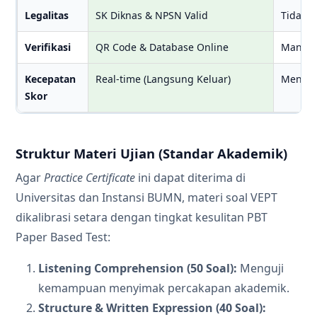
Legalitas
SK Diknas & NPSN Valid
Tidak A
Verifikasi
QR Code & Database Online
Manual 
Kecepatan
Real-time (Langsung Keluar)
Menung
Skor
Struktur Materi Ujian (Standar Akademik)
Agar
Practice Certificate
ini dapat diterima di
Universitas dan Instansi BUMN, materi soal VEPT
dikalibrasi setara dengan tingkat kesulitan PBT
Paper Based Test:
Listening Comprehension (50 Soal):
Menguji
kemampuan menyimak percakapan akademik.
Structure & Written Expression (40 Soal):