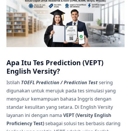
Apa Itu Tes Prediction (VEPT)
English Versity?
Istilah
TOEFL Prediction / Prediction Test
sering
digunakan untuk merujuk pada tes simulasi yang
mengukur kemampuan bahasa Inggris dengan
standar kesulitan yang setara. Di English Versity
layanan ini dengan nama
VEPT (Versity English
Proficiency Test)
sebagai solusi tes berbasis daring