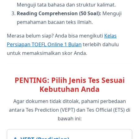
Menguji tata bahasa dan struktur kalimat.
Reading Comprehension (50 Soal):
Menguji
pemahaman bacaan teks ilmiah.
Merasa belum siap? Anda bisa mengikuti
Kelas
Persiapan TOEFL Online 1 Bulan
terlebih dahulu
untuk memaksimalkan skor Anda.
PENTING: Pilih Jenis Tes Sesuai
Kebutuhan Anda
Agar dokumen tidak ditolak, pahami perbedaan
antara Tes Prediction (VEPT) dan Tes Official (ETS) di
bawah ini: