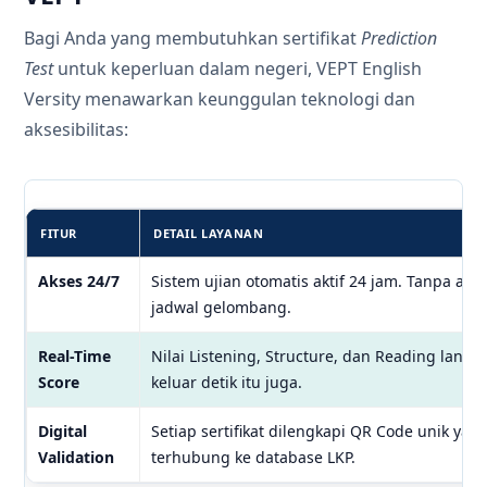
Bagi Anda yang membutuhkan sertifikat
Prediction
Test
untuk keperluan dalam negeri, VEPT English
Versity menawarkan keunggulan teknologi dan
aksesibilitas:
FITUR
DETAIL LAYANAN
Akses 24/7
Sistem ujian otomatis aktif 24 jam. Tanpa ant
jadwal gelombang.
Real-Time
Nilai Listening, Structure, dan Reading lang
Score
keluar detik itu juga.
Digital
Setiap sertifikat dilengkapi QR Code unik yan
Validation
terhubung ke database LKP.