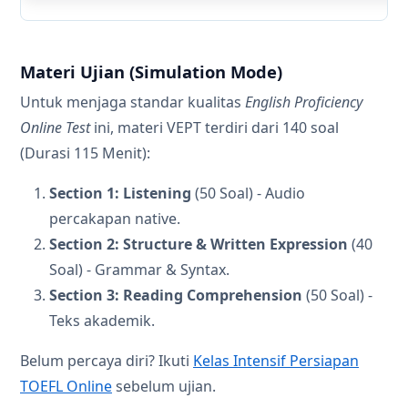
Materi Ujian (Simulation Mode)
Untuk menjaga standar kualitas
English Proficiency
Online Test
ini, materi VEPT terdiri dari 140 soal
(Durasi 115 Menit):
Section 1: Listening
(50 Soal) - Audio
percakapan native.
Section 2: Structure & Written Expression
(40
Soal) - Grammar & Syntax.
Section 3: Reading Comprehension
(50 Soal) -
Teks akademik.
Belum percaya diri? Ikuti
Kelas Intensif Persiapan
TOEFL Online
sebelum ujian.