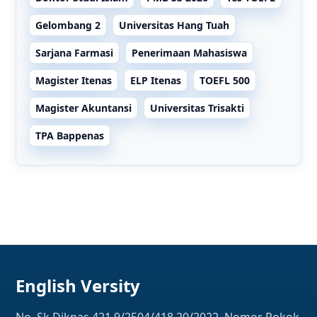
Gelombang 2
Universitas Hang Tuah
Sarjana Farmasi
Penerimaan Mahasiswa
Magister Itenas
ELP Itenas
TOEFL 500
Magister Akuntansi
Universitas Trisakti
TPA Bappenas
English Versity
No. Sk Diknas 421.9/2504/418.20/2022, Nomor Pokok