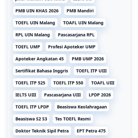
PMB UIN KHAS 2026
PMB Mandiri
TOEFL UIN Malang
TOAFL UIN Malang
RPL UIN Malang
Pascasarjana RPL
TOEFL UMP
Profesi Apoteker UMP
Apoteker Angkatan 45
PMB UMP 2026
Sertifikat Bahasa Inggris
TOEFL ITP UIII
TOEFL ITP 525
TOEFL ITP 550
TOAFL UIII
IELTS UIII
Pascasarjana UIII
LPDP 2026
TOEFL ITP LPDP
Beasiswa Keolahragaan
Beasiswa S2 S3
Tes TOEFL Resmi
Doktor Teknik Sipil Petra
EPT Petra 475