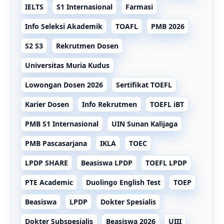
IELTS
S1 Internasional
Farmasi
Info Seleksi Akademik
TOAFL
PMB 2026
S2 S3
Rekrutmen Dosen
Universitas Muria Kudus
Lowongan Dosen 2026
Sertifikat TOEFL
Karier Dosen
Info Rekrutmen
TOEFL iBT
PMB S1 Internasional
UIN Sunan Kalijaga
PMB Pascasarjana
IKLA
TOEC
LPDP SHARE
Beasiswa LPDP
TOEFL LPDP
PTE Academic
Duolingo English Test
TOEP
Beasiswa
LPDP
Dokter Spesialis
Dokter Subspesialis
Beasiswa 2026
UIII