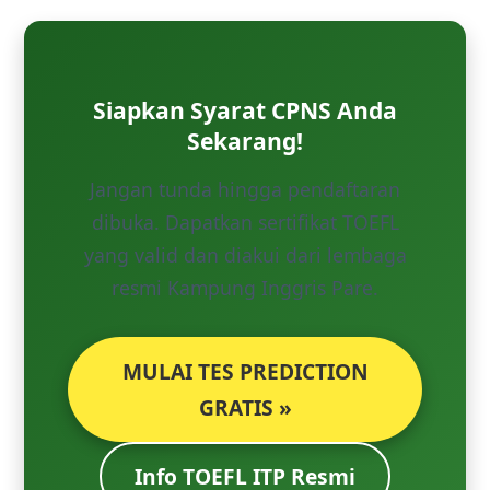
Siapkan Syarat CPNS Anda
Sekarang!
Jangan tunda hingga pendaftaran
dibuka. Dapatkan sertifikat TOEFL
yang valid dan diakui dari lembaga
resmi Kampung Inggris Pare.
MULAI TES PREDICTION
GRATIS »
Info TOEFL ITP Resmi