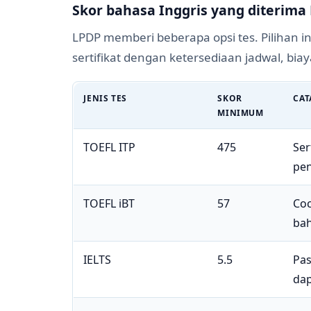
Skor bahasa Inggris yang diterima
LPDP memberi beberapa opsi tes. Pilihan
sertifikat dengan ketersediaan jadwal, biay
JENIS TES
SKOR
CAT
MINIMUM
TOEFL ITP
475
Ser
pen
TOEFL iBT
57
Coc
bah
IELTS
5.5
Pas
dap