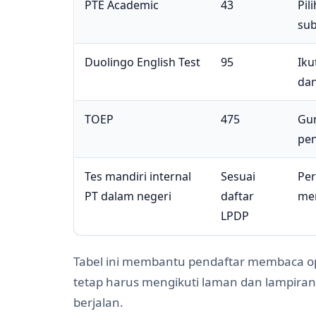
PTE Academic
43
Pil
sub
Duolingo English Test
95
Iku
dan
TOEP
475
Gun
pen
Tes mandiri internal
Sesuai
Per
PT dalam negeri
daftar
mem
LPDP
Tabel ini membantu pendaftar membaca op
tetap harus mengikuti laman dan lampiran
berjalan.