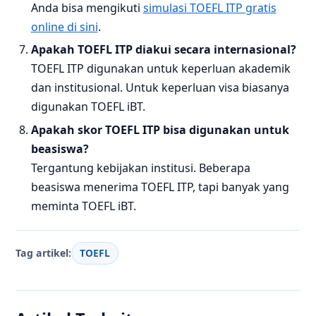
Anda bisa mengikuti
simulasi TOEFL ITP gratis
online di sini
.
Apakah TOEFL ITP diakui secara internasional?
TOEFL ITP digunakan untuk keperluan akademik
dan institusional. Untuk keperluan visa biasanya
digunakan TOEFL iBT.
Apakah skor TOEFL ITP bisa digunakan untuk
beasiswa?
Tergantung kebijakan institusi. Beberapa
beasiswa menerima TOEFL ITP, tapi banyak yang
meminta TOEFL iBT.
Tag artikel:
TOEFL