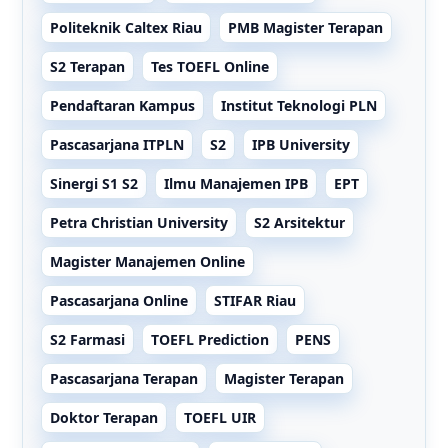
Politeknik Caltex Riau
PMB Magister Terapan
S2 Terapan
Tes TOEFL Online
Pendaftaran Kampus
Institut Teknologi PLN
Pascasarjana ITPLN
S2
IPB University
Sinergi S1 S2
Ilmu Manajemen IPB
EPT
Petra Christian University
S2 Arsitektur
Magister Manajemen Online
Pascasarjana Online
STIFAR Riau
S2 Farmasi
TOEFL Prediction
PENS
Pascasarjana Terapan
Magister Terapan
Doktor Terapan
TOEFL UIR