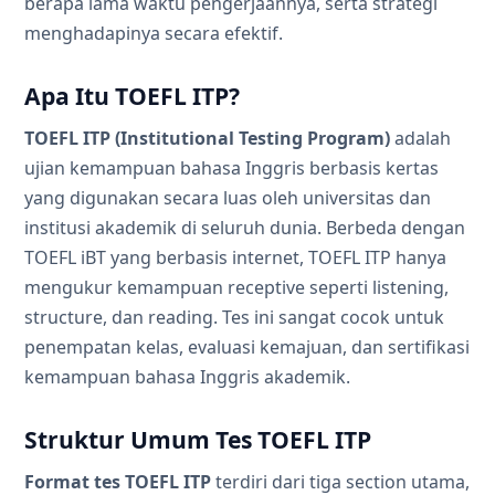
berapa lama waktu pengerjaannya, serta strategi
menghadapinya secara efektif.
Apa Itu TOEFL ITP?
TOEFL ITP (Institutional Testing Program)
adalah
ujian kemampuan bahasa Inggris berbasis kertas
yang digunakan secara luas oleh universitas dan
institusi akademik di seluruh dunia. Berbeda dengan
TOEFL iBT yang berbasis internet, TOEFL ITP hanya
mengukur kemampuan receptive seperti listening,
structure, dan reading. Tes ini sangat cocok untuk
penempatan kelas, evaluasi kemajuan, dan sertifikasi
kemampuan bahasa Inggris akademik.
Struktur Umum Tes TOEFL ITP
Format tes TOEFL ITP
terdiri dari tiga section utama,