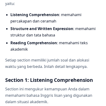
yaitu:
Listening Comprehension
: memahami
percakapan dan ceramah
Structure and Written Expression
: memahami
struktur dan tata bahasa
Reading Comprehension
: memahami teks
akademik
Setiap section memiliki jumlah soal dan alokasi
waktu yang berbeda. Inilah detail lengkapnya.
Section 1: Listening Comprehension
Section ini mengukur kemampuan Anda dalam
memahami bahasa Inggris lisan yang digunakan
dalam situasi akademik.