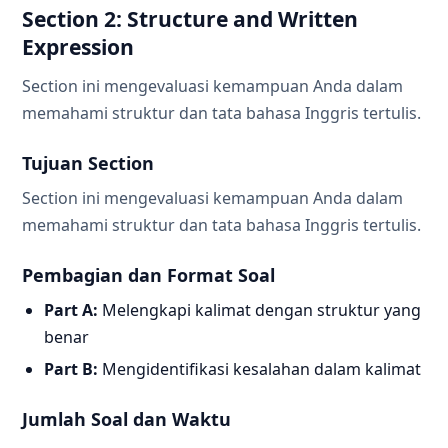
Section 2: Structure and Written
Expression
Section ini mengevaluasi kemampuan Anda dalam
memahami struktur dan tata bahasa Inggris tertulis.
Tujuan Section
Section ini mengevaluasi kemampuan Anda dalam
memahami struktur dan tata bahasa Inggris tertulis.
Pembagian dan Format Soal
Part A:
Melengkapi kalimat dengan struktur yang
benar
Part B:
Mengidentifikasi kesalahan dalam kalimat
Jumlah Soal dan Waktu