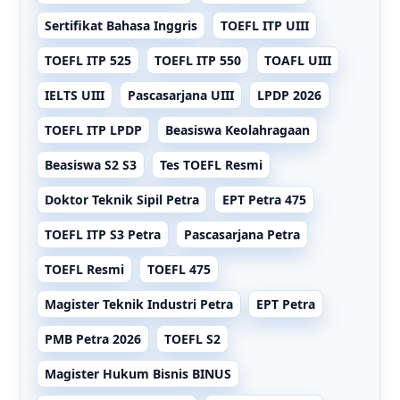
Sertifikat Bahasa Inggris
TOEFL ITP UIII
TOEFL ITP 525
TOEFL ITP 550
TOAFL UIII
IELTS UIII
Pascasarjana UIII
LPDP 2026
TOEFL ITP LPDP
Beasiswa Keolahragaan
Beasiswa S2 S3
Tes TOEFL Resmi
Doktor Teknik Sipil Petra
EPT Petra 475
TOEFL ITP S3 Petra
Pascasarjana Petra
TOEFL Resmi
TOEFL 475
Magister Teknik Industri Petra
EPT Petra
PMB Petra 2026
TOEFL S2
Magister Hukum Bisnis BINUS