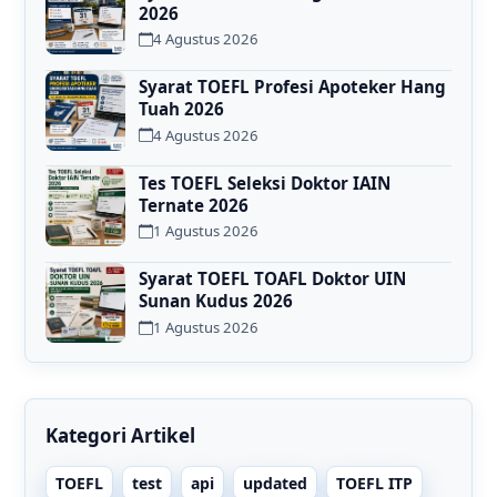
2026
4 Agustus 2026
Syarat TOEFL Profesi Apoteker Hang
Tuah 2026
4 Agustus 2026
Tes TOEFL Seleksi Doktor IAIN
Ternate 2026
1 Agustus 2026
Syarat TOEFL TOAFL Doktor UIN
Sunan Kudus 2026
1 Agustus 2026
Kategori Artikel
TOEFL
test
api
updated
TOEFL ITP