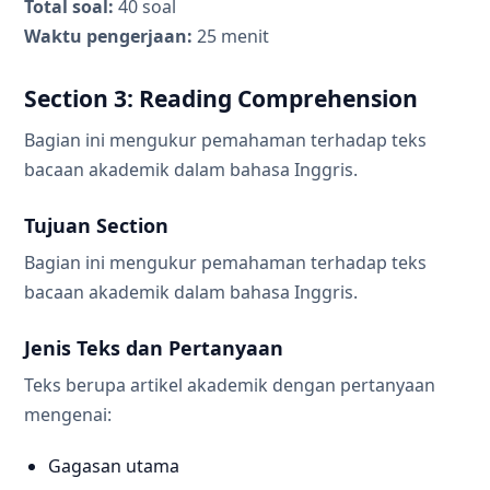
Total soal:
40 soal
Waktu pengerjaan:
25 menit
Section 3: Reading Comprehension
Bagian ini mengukur pemahaman terhadap teks
bacaan akademik dalam bahasa Inggris.
Tujuan Section
Bagian ini mengukur pemahaman terhadap teks
bacaan akademik dalam bahasa Inggris.
Jenis Teks dan Pertanyaan
Teks berupa artikel akademik dengan pertanyaan
mengenai:
Gagasan utama