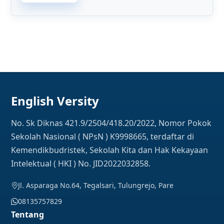
English Versity
No. Sk Diknas 421.9/2504/418.20/2022, Nomor Pokok
Sekolah Nasional ( NPsN ) K9998665, terdaftar di
Kemendikbudristek, Sekolah Kita dan Hak Kekayaan
Intelektual ( HKI ) No. JID2022032858.
Jl. Asparaga No.64, Tegalsari, Tulungrejo, Pare
08135757829
Tentang