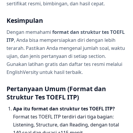
sertifikat resmi, bimbingan, dan hasil cepat.
Kesimpulan
Dengan memahami
format dan struktur tes TOEFL
ITP
, Anda bisa mempersiapkan diri dengan lebih
terarah. Pastikan Anda mengenal jumlah soal, waktu
ujian, dan jenis pertanyaan di setiap section.
Gunakan latihan gratis dan daftar tes resmi melalui
EnglishVersity untuk hasil terbaik.
Pertanyaan Umum (Format dan
Struktur Tes TOEFL ITP)
Apa itu format dan struktur tes TOEFL ITP?
Format tes TOEFL ITP terdiri dari tiga bagian:
Listening, Structure, dan Reading, dengan total
140 soal dan durasi ±115 menit.