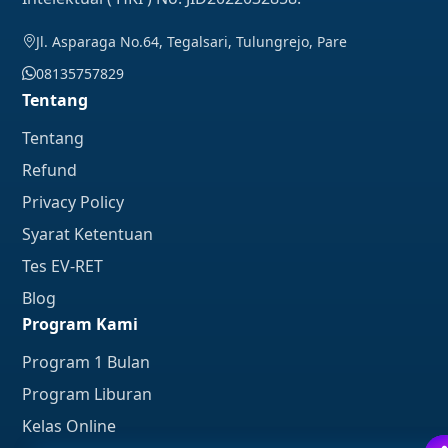
Jl. Asparaga No.64, Tegalsari, Tulungrejo, Pare
08135757829
Tentang
Tentang
Refund
Privacy Policy
Syarat Ketentuan
Tes EV-RET
Blog
Program Kami
Program 1 Bulan
Program Liburan
Kelas Online