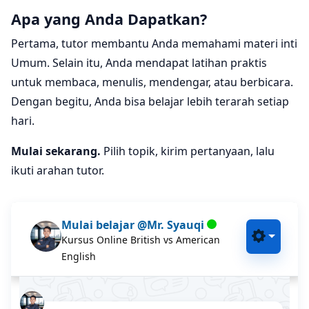
Apa yang Anda Dapatkan?
Pertama, tutor membantu Anda memahami materi inti
Umum. Selain itu, Anda mendapat latihan praktis
untuk membaca, menulis, mendengar, atau berbicara.
Dengan begitu, Anda bisa belajar lebih terarah setiap
hari.
Mulai sekarang.
Pilih topik, kirim pertanyaan, lalu
ikuti arahan tutor.
Mulai belajar @Mr. Syauqi
Kursus Online British vs American
English