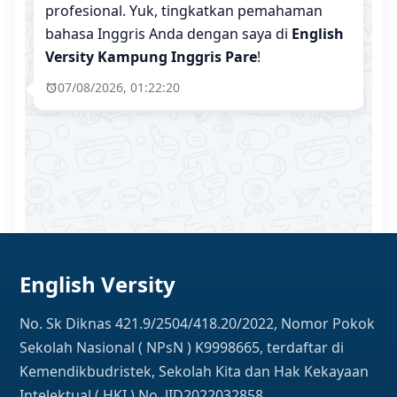
profesional. Yuk, tingkatkan pemahaman
bahasa Inggris Anda dengan saya di
English
Versity Kampung Inggris Pare
!
07/08/2026, 01:22:20
English Versity
No. Sk Diknas 421.9/2504/418.20/2022, Nomor Pokok
Sekolah Nasional ( NPsN ) K9998665, terdaftar di
Kemendikbudristek, Sekolah Kita dan Hak Kekayaan
Intelektual ( HKI ) No. JID2022032858.